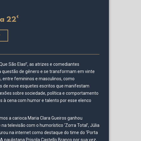
€
a 22
r
Que São Elas!’, as atrizes e comediantes
a questão de gênero e se transformam em vinte
 entre femininos e masculinos, como
s de nove esquetes escritos que manifestam
eflexões sobre sociedade, política e comportamento
os à cena com humor e talento por esse elenco
mos a carioca Maria Clara Gueiros ganhou
na televisão com o humorístico ‘Zorra Total’, Júlia
urou na internet como destaque do time do ‘Porta
A paulistana Priscila Castello Branco por sua vez,