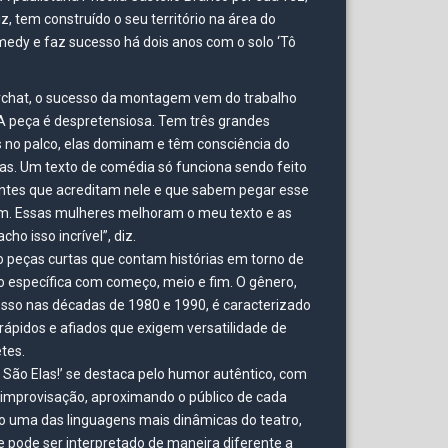
z, tem construído o seu território na área do
edy e faz sucesso há dois anos com o solo ‘Tô
chat, o sucesso da montagem vem do trabalho
A peça é despretensiosa. Tem três grandes
no palco, elas dominam e têm consciência do
las. Um texto de comédia só funciona sendo feito
ntes que acreditam nele e que sabem pegar esse
lém. Essas mulheres melhoram o meu texto e as
cho isso incrível”, diz.
 peças curtas que contam histórias em torno de
 específica com começo, meio e fim. O gênero,
sso nas décadas de 1980 e 1990, é caracterizado
 rápidos e afiados que exigem versatilidade de
tes.
 São Elas!’ se destaca pelo humor autêntico, com
improvisação, aproximando o público de cada
o uma das linguagens mais dinâmicas do teatro,
 pode ser interpretado de maneira diferente a