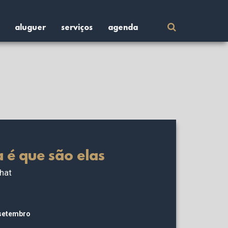
aluguer
serviços
agenda
Procurar
por:
 é que são elas
hat
 setembro