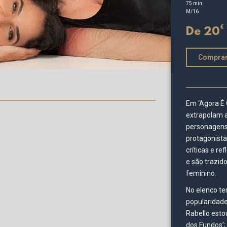
75 min.
M/16
€
De 20
Compra
Em ‘Agora É 
extrapolam 
personagens,
protagonista
críticas e r
e são trazid
feminino.
No elenco te
popularidade 
Rabello esto
dos Fundos’; 