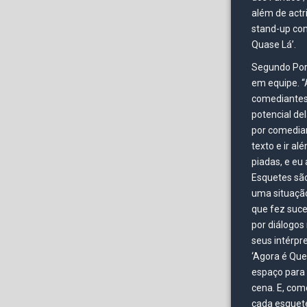
além de actri
stand-up com
Quase Lá’.
Segundo Por
em equipe. “
comediantes 
potencial de
por comedia
texto e ir a
piadas, e eu a
Esquetes são
uma situação
que fez suce
por diálogos
seus intérpre
‘Agora é Que
espaço para 
cena. E, com
cada esquete