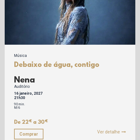
Música
Debaixo de água, contigo
Nena
Auditório
16 janeiro, 2027
21h30
90 min.
M/6
€
€
De 22
a 30
Ver detalhe
Comprar