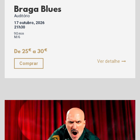
Braga Blues
Auditório
17 outubro, 2026
21h30
90 min
M/6
€
€
De 25
a 30
Ver detalhe
Comprar