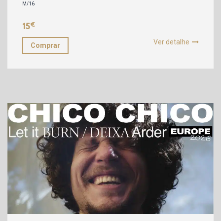
M/16
€
15
Ver detalhe
Comprar