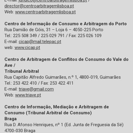
E-mail:
juridico@centroarbitragemlisboa.pt
/
director@centroarbitragemlisboa.pt
Web:
www.centroarbitragemlisboa.pt
Centro de Informação de Consumo e Arbitragem do Porto
Rua Damião de Góis, 31 – Loja 6 – 4050-225 Porto
Tel.: 225 508 349 / 225 029 791 / Fax: 225 026 109
E-mail:
cicap@mail.telepac.pt
web:
www.cicap.pt
Centro de Arbitragem de Conflitos de Consumo do Vale do
Ave /
Tribunal Arbitral
Rua Capitão Alfredo Guimarães, n.º 1, 4800-019, Guimarães
Tel.: 253 422 410 / Fax: 253 422 411
E-mail:
triave@gmail.com
Web:
www.triave.pt
Centro de Informação, Mediação e Arbitragem de
Consumo (Tribunal Arbitral de Consumo)
Braga
Rua D. Afonso Henriques, nº 1 (Ed. Junta de Freguesia da Sé)
4700-030 Braga