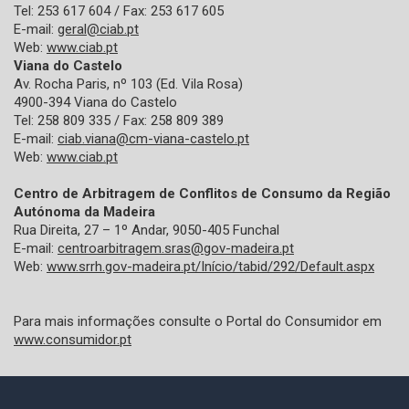
Tel: 253 617 604 / Fax: 253 617 605
E-mail:
geral@ciab.pt
Web:
www.ciab.pt
Viana do Castelo
Av. Rocha Paris, nº 103 (Ed. Vila Rosa)
4900-394 Viana do Castelo
Tel: 258 809 335 / Fax: 258 809 389
E-mail:
ciab.viana@cm-viana-castelo.pt
Web:
www.ciab.pt
Centro de Arbitragem de Conflitos de Consumo da Região
Autónoma da Madeira
Rua Direita, 27 – 1º Andar, 9050-405 Funchal
E-mail:
centroarbitragem.sras@gov-madeira.pt
Web:
www.srrh.gov-madeira.pt/Início/tabid/292/Default.aspx
Para mais informações consulte o Portal do Consumidor em
www.consumidor.pt