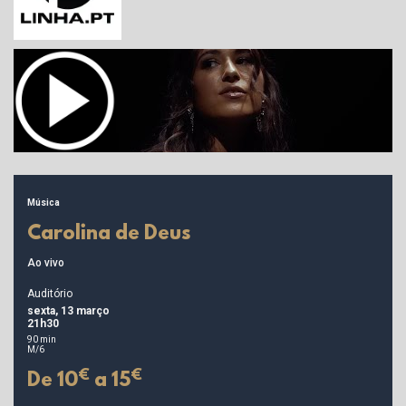
Música
Carolina de Deus
Ao vivo
Auditório
sexta, 13 março
21h30
90 min
M/6
€
€
De 10
a 15