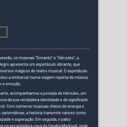
r
sessão, os musicais “Encanto” e “Hércules”, a
egro apresenta um espetáculo vibrante, que
niversos mágicos do teatro musical. O espetáculo
blico a embarcar numa viagem repleta de música,
r e emoção.
parte, acompanhamos a jornada de Hércules, um
ca da sua verdadeira identidade e do significado
rói. Com números musicais cheios de energia e
carismáticas, a história transmite valores como
zade e superação. Em seguida, o palco
e na encantadora casa da família Madrigal, onde