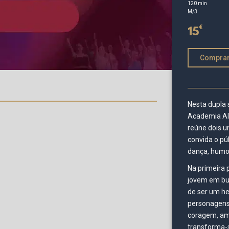
120 min
M/3
€
15
Compra
Nesta dupla 
Academia All
reúne dois u
convida o pú
dança, humo
Na primeira 
jovem em bus
de ser um he
personagens 
coragem, ami
transforma-s