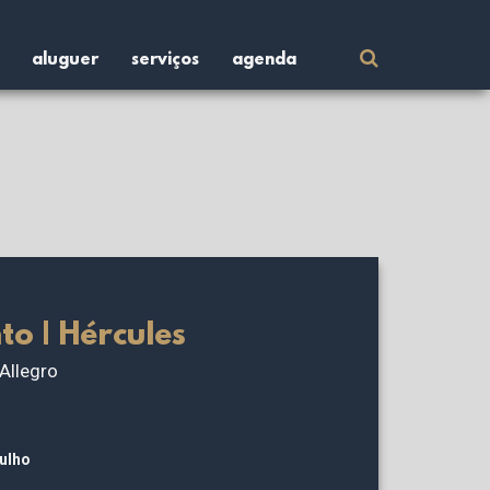
aluguer
serviços
agenda
Procurar
por:
to | Hércules
Allegro
julho