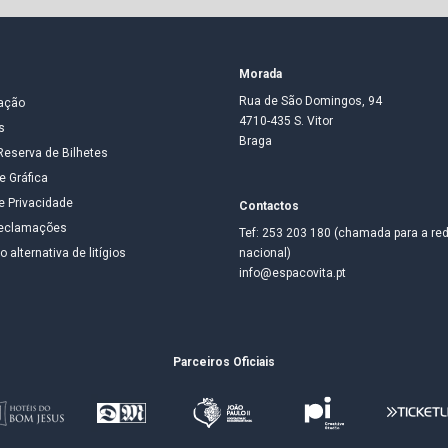
Morada
Rua de São Domingos, 94
ação
4710-435 S. Vitor
s
Braga
Reserva de Bilhetes
e Gráfica
de Privacidade
Contactos
 reclamações
Tef: 253 203 180 (chamada para a red
 alternativa de litígios
nacional)
info@espacovita.pt
Parceiros Oficiais