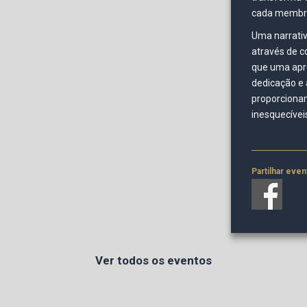
cada membro 
Uma narrativ
através de c
que uma apre
dedicação e 
proporciona
inesquecívei
Partilhar even
Ver todos os eventos