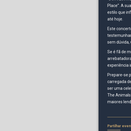
Place”. A su
estilo que i
até hoje.
Este concert
testemunhar 
sem dúvida, 
Se é fã de m
arrebatadora
experiência 
Prepare-se 
carregada d
ser uma cel
The Animals 
maiores lend
Partilhar even