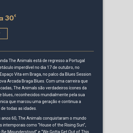
€
a 30
r
anda The Animals está de regresso a Portugal
táculo imperdível no dia 17 de outubro, no
 Espaço Vita em Braga, no palco da Blues Session
Nova Arcada Braga Blues. Com uma carreira que
cadas, The Animals são verdadeiros ícones da
e blues, reconhecidos mundialmente pela sua
única que marcou uma geração e continua a
 de todas as idades.
 anos 60, The Animals conquistaram o mundo
s intemporais como “House of the Rising Sun”,
e Be Misunderstood” e “We Gotta Get Out of This