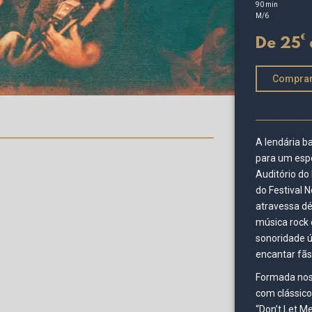
90 min
M/6
€
De 25
Compra
A lendária b
para um espe
Auditório do
do Festival 
atravessa dé
música rock 
sonoridade 
encantar fãs
Formada nos
com clássico
“Don’t Let M